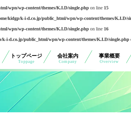
_html/wpn/wp-content/themes/K.I.D/single.php
on line
15
ome/kidgp/k-i-d.co.jp/public_html/wpn/wp-content/themes/K.I.D/si
_html/wpn/wp-content/themes/K.I.D/single.php
on line
16
/k-i-d.co.jp/public_html/wpn/wp-content/themes/K.I.D/single.php
トップページ
会社案内
事業概要
Toppage
Company
Overview