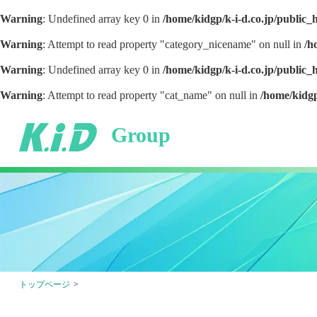
Warning
: Undefined array key 0 in
/home/kidgp/k-i-d.co.jp/public
Warning
: Attempt to read property "category_nicename" on null in
/h
Warning
: Undefined array key 0 in
/home/kidgp/k-i-d.co.jp/public
Warning
: Attempt to read property "cat_name" on null in
/home/kidgp
Group
トップページ
>