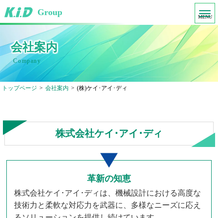
Group
MENU
会社案内
Company
トップページ
>
会社案内
>
(株)ケイ･アイ･ディ
株式会社ケイ･アイ･ディ
革新の知恵
株式会社ケイ･アイ･ディは、機械設計における高度な
技術力と柔軟な対応力を武器に、
多様なニーズに応え
るソリューションを提供し続けています。